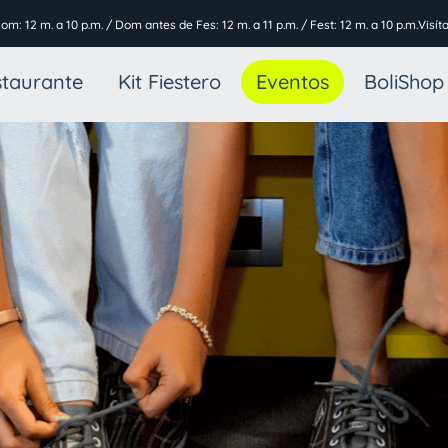
Dom: 12 m. a 10 p.m. / Dom antes de Fes: 12 m. a 11 p.m. / Fest: 12 m. a 10 p.m.
Visít
taurante
Kit Fiestero
Eventos
BoliShop