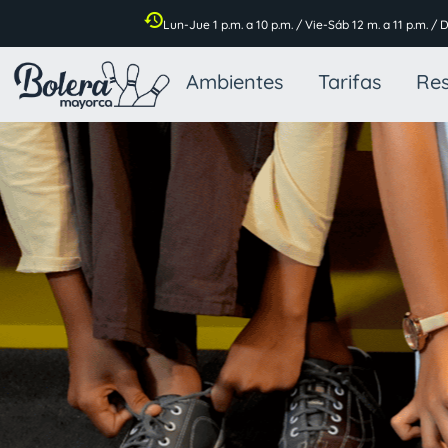
Ir
Lun-Jue 1 p.m. a 10 p.m. / Vie-Sáb 12 m. a 11 p.m. / 
al
contenido
Ambientes
Tarifas
Res