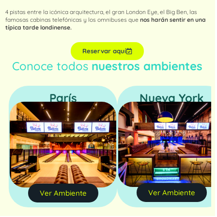
4 pistas entre la icónica arquitectura, el gran London Eye, el Big Ben, las
famosas cabinas telefónicas y los omnibuses que
nos harán sentir en una
típica tarde londinense.
Reservar aquí
Conoce todos
nuestros ambientes
París
Nueva York
Ver Ambiente
Ver Ambiente